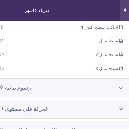
فيزياء 3 اشهر
احتكاك سطح أفقي 3
احتكاك سطح أفقي 4
سطح مائل
سطح مائل 2
روابط مهمة
دوراتنا
سطح مائل 3
من نحن
بچروت 3 وحدات 
اتصل بنا
رياضيات 5 وحد
رسوم بيانية
8
_תנאי שימוש עברית
رياضيات 4 وحد
شروط الاستخدام
فيزياء 3 اش
الحركة على مستوى
11