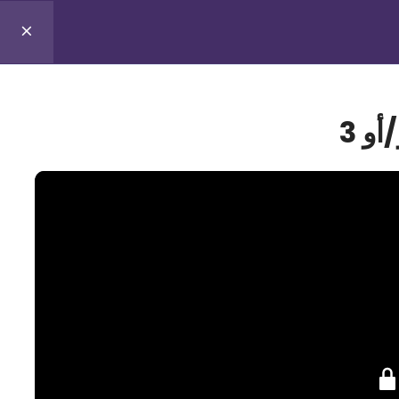
0
Profile
Register
Lo
و 3