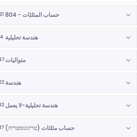
حساب المثلثات - 804
21
هندسة تحليلية
4
متواليات
47
هندسة
22
هندسة تحليلية-لا يعمل
32
حساب مثلثات (טריגונומטריה)
37