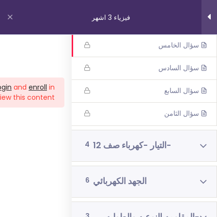
فيزياء 3 اشهر
سؤال الرابع
سؤال الخامس
روابط مهمة
سؤال السادس
ogin
and
enroll
in
سؤال السابع
من نحن
iew this content!
اتصل بنا
سؤال الثامن
_תנאי שימוש עברית
شروط الاستخدام
-التيار -كهرباء صف 12
4
دوراتنا
الجهد الكهربائي
6
بچروت 3 وحدات 1 اشهر
رياضيات 5 وحدات 3 اشهر
3