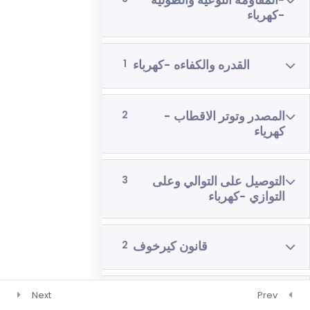
-المقاومه النوعيه والطوليه
-كهرباء
رياضيات 4 وحدات 3 اشهر
فيزياء 3 اشهر
القدره والكفاءه -كهرباء
1
المصدر وتوتر الاقطاب -
2
كهرياء
التوصيل على التوالي وعلى
3
التوازي -كهرباء
قانون كيرخوف
2
Next
Prev
دوائر كهربائيه اسئله
1