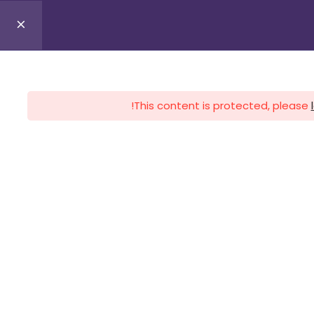
0
Profile
Register
Lo
This content is protected, please