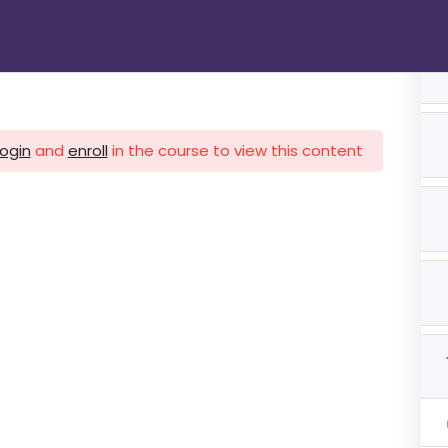
الرئيسية
دوراتنا
تواصل معنا
gin
login
and
enroll
in the course to view this content!
1 اشهر
ات 3 اشهر
ات 3 اشهر
هر