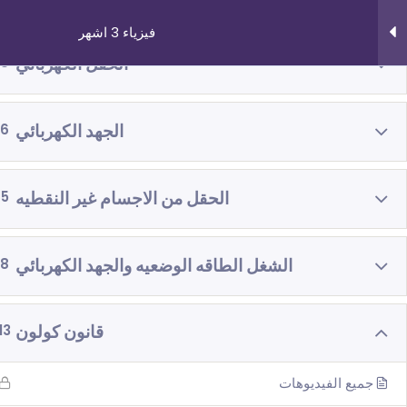
فيزياء 3 اشهر
الحقل الكهربائي
8
الجهد الكهربائي
6
روابط مهمة
دوراتنا
الحقل من الاجسام غير النقطيه
5
من نحن
بچروت 3 وحدات 
الشغل الطاقه الوضعيه والجهد الكهربائي
8
اتصل بنا
رياضيات 5 وحد
_תנאי שימוש עברית
رياضيات 4 وحد
قانون كولون
13
شروط الاستخدام
فيزياء 3 اش
جميع الفيديوهات