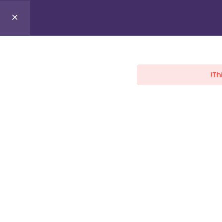
0
Profile
Register
Lo
Th