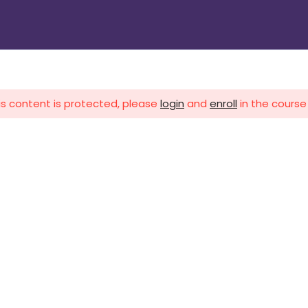
الرئيسية
دوراتنا
تواصل معنا
gin
is content is protected, please
login
and
enroll
in the course 
1 اشهر
ات 3 اشهر
ات 3 اشهر
هر