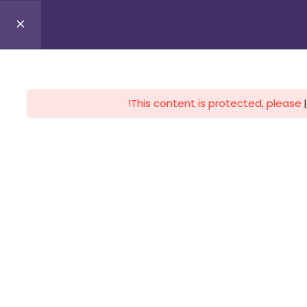
0
Profile
Register
Lo
This content is protected, please