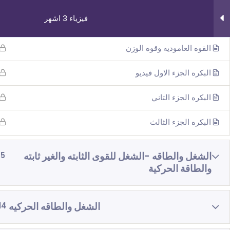
فيزياء 3 اشهر
النابض
القوه العاموديه وقوه الوزن
البكره الجزء الاول فيديو
البكره الجزء التاني
روابط مهمة
دوراتنا
البكره الجزء الثالث
من نحن
بچروت 3 وحدات 
اتصل بنا
رياضيات 5 وحد
الشغل والطاقه -الشغل للقوى الثابته والغير ثابته
5
والطاقة الحركية
_תנאי שימוש עברית
رياضيات 4 وحد
شروط الاستخدام
فيزياء 3 اش
الشغل والطاقه الحركيه
14