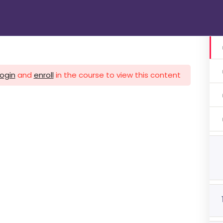
الرئيسية
دوراتنا
تواصل معنا
gin
login
and
enroll
in the course to view this content!
1 اشهر
ات 3 اشهر
ات 3 اشهر
هر