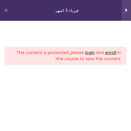
فيزياء 3 اشهر
قانون كيرخوف
2
روابط مهمة
دوائر كهربائيه اسئله
1
This content is protected, please
login
and
enroll
in
من نحن
the course to view this content!
اسئله بالمصدر الغير مثالي
5
اتصل بنا
_תנאי שימוש עברית
الحقل الكهربائي
8
شروط الاستخدام
دوراتنا
الجهد الكهربائي
6
بچروت 3 وحدات 1 اشهر
الحقل من الاجسام غير
5
رياضيات 5 وحدات 3 اشهر