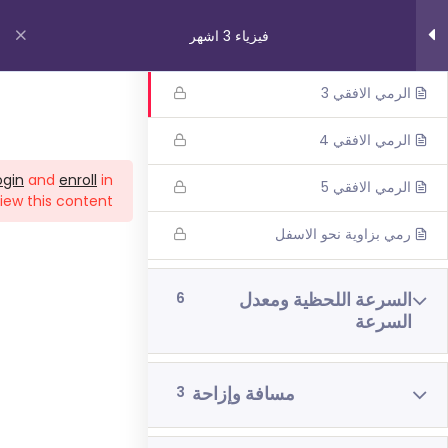
فيزياء 3 اشهر
الرمي الافقي 2
الرمي الافقي 3
روابط مهمة
الرمي الافقي 4
ogin
and
enroll
in
الرمي الافقي 5
من نحن
iew this content!
اتصل بنا
رمي بزاوية نحو الاسفل
_תנאי שימוש עברית
شروط الاستخدام
السرعة اللحظية ومعدل
6
السرعة
دوراتنا
مسافة وإزاحة
3
بچروت 3 وحدات 1 اشهر
رياضيات 5 وحدات 3 اشهر