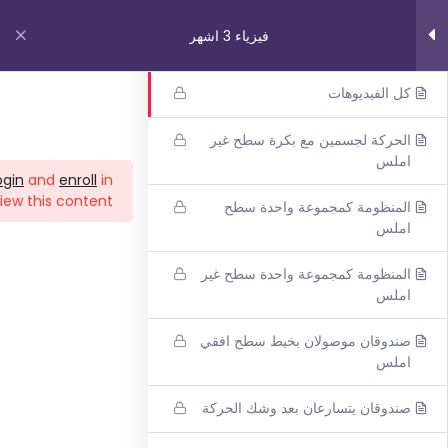
نيوتن الثاني
8
فيزياء 3 اشهر
كل الفيديوهات
روابط مهمة
الحركة لجسمين مع بكرة سطح غير
املس
ogin
and
enroll
in
من نحن
iew this content!
المنظومة كمجموعة واحدة سطح
اتصل بنا
املس
_תנאי שימוש עברית
المنظومة كمجموعة واحدة سطح غير
شروط الاستخدام
املس
صندوقان موصولان بخيط سطح افقي
دوراتنا
املس
بچروت 3 وحدات 1 اشهر
صندوقان يتسارعان بعد وشك الحركة
رياضيات 5 وحدات 3 اشهر