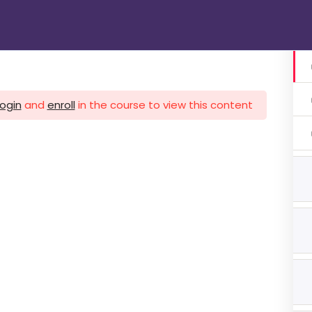
الرئيسية
دوراتنا
تواصل معنا
gin
login
and
enroll
in the course to view this content!
1 اشهر
ات 3 اشهر
ات 3 اشهر
هر