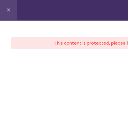
0
Profile
Register
Lo
This content is protected, please