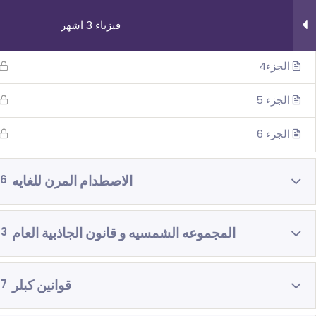
فيزياء 3 اشهر
الجزء 3
الجزء4
الجزء 5
الجزء 6
روابط مهمة
دوراتنا
الاصطدام المرن للغايه
6
من نحن
بچروت 3 وحدات 
اتصل بنا
رياضيات 5 وحد
المجموعه الشمسيه و قانون الجاذبية العام
3
_תנאי שימוש עברית
رياضيات 4 وحد
شروط الاستخدام
فيزياء 3 اش
قوانين كبلر
7