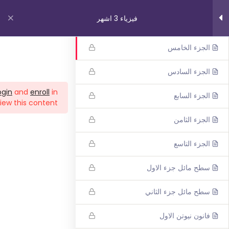
فيزياء 3 اشهر
الجزء الرابع
الجزء الخامس
روابط مهمة
الجزء السادس
ogin
and
enroll
in
الجزء السابع
من نحن
iew this content!
اتصل بنا
الجزء الثامن
_תנאי שימוש עברית
الجزء التاسع
شروط الاستخدام
سطح مائل جزء الاول
دوراتنا
سطح مائل جزء الثاني
بچروت 3 وحدات 1 اشهر
فانون نيوتن الاول
رياضيات 5 وحدات 3 اشهر