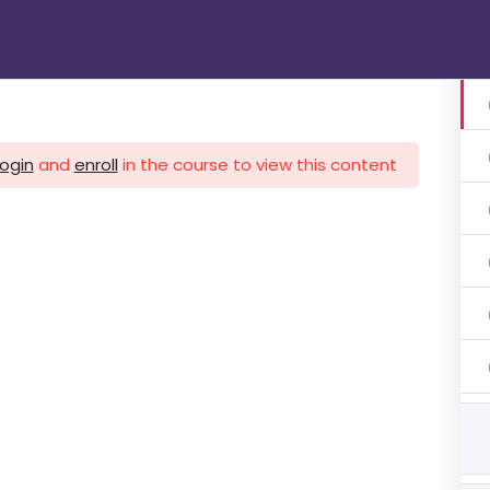
الرئيسية
دوراتنا
تواصل معنا
gin
login
and
enroll
in the course to view this content!
1 اشهر
ات 3 اشهر
ات 3 اشهر
هر