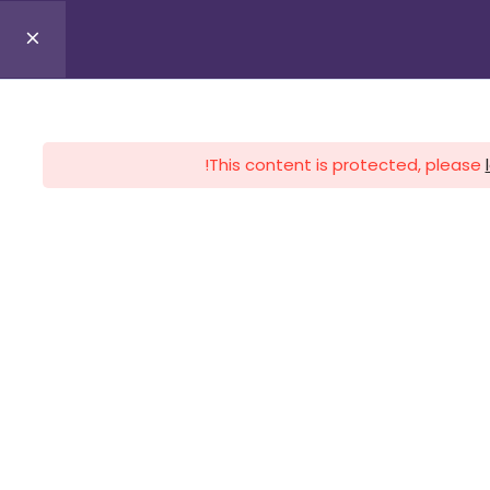
0
Profile
Register
Lo
This content is protected, please