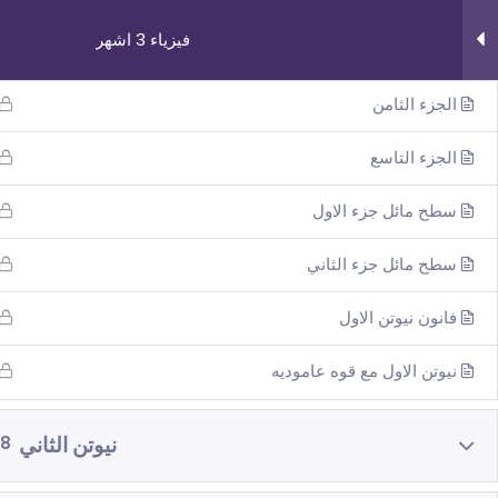
فيزياء 3 اشهر
الجزء السابع
الجزء الثامن
الجزء التاسع
سطح مائل جزء الاول
روابط مهمة
دوراتنا
سطح مائل جزء الثاني
من نحن
بچروت 3 وحدات 
فانون نيوتن الاول
اتصل بنا
رياضيات 5 وحد
_תנאי שימוש עברית
رياضيات 4 وحد
نيوتن الاول مع قوه عاموديه
شروط الاستخدام
فيزياء 3 اش
نيوتن الثاني
8