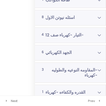
طاقة الكواكب
رياضيات 4 وحدات 3 اشهر
فيزياء 3 اشهر
اسئله نيوتن الاول
8
-التيار -كهرباء صف 12
4
الجهد الكهربائي
6
-المقاومه النوعيه والطوليه
3
-كهرباء
القدره والكفاءه -كهرباء
1
Next
Prev