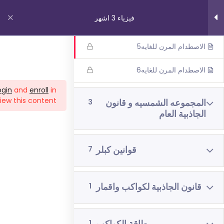
فيزياء 3 اشهر
الاصطدام المرن للغايه4
الاصطدام المرن للغايه5
روابط مهمة
الاصطدام المرن للغايه6
ogin
and
enroll
in
من نحن
iew this content!
المجموعه الشمسيه و قانون
3
اتصل بنا
الجاذبية العام
_תנאי שימוש עברית
شروط الاستخدام
قوانين كبلر
7
دوراتنا
قانون الجاذبية لكواكب واقمار
1
بچروت 3 وحدات 1 اشهر
رياضيات 5 وحدات 3 اشهر
1