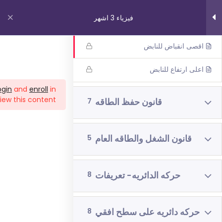
فيزياء 3 اشهر
طاقه النابض
اقصى انقباض للنابض
روابط مهمة
اعلى ارتفاع للنابض
ogin
and
enroll
in
من نحن
iew this content!
قانون حفظ الطاقه
7
اتصل بنا
_תנאי שימוש עברית
قانون الشغل والطاقه العام
5
شروط الاستخدام
دوراتنا
حركه الدائريه- تعريفات
8
بچروت 3 وحدات 1 اشهر
حركه دائريه على سطح افقي
8
رياضيات 5 وحدات 3 اشهر