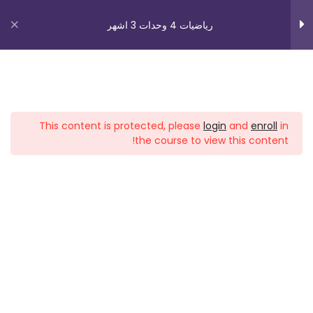
رياضيات 4 وحدات 3 اشهر
20-2016 سؤال بجروت قسم الاول
21-سؤال بجروت 2016 الجزء التاني
روابط مهمة
هندسة تحليلية
4
This content is protected, please
login
and
enroll
in
من نحن
the course to view this content!
اتصل بنا
متواليات
47
_תנאי שימוש עברית
شروط الاستخدام
هندسة
22
دوراتنا
هندسة تحليلية-لا يعمل
32
بچروت 3 وحدات 1 اشهر
رياضيات 5 وحدات 3 اشهر