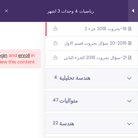
18-سؤال بجروت صيف ٢٠١٨ القسم
رياضيات 4 وحدات 3 اشهر
الاول
19-بجروت 2018 جزء 2
روابط مهمة
20-2016 سؤال بجروت قسم الاول
ogin
and
enroll
in
21-سؤال بجروت 2016 الجزء التاني
من نحن
iew this content!
اتصل بنا
هندسة تحليلية
4
_תנאי שימוש עברית
شروط الاستخدام
متواليات
47
دوراتنا
هندسة
22
بچروت 3 وحدات 1 اشهر
رياضيات 5 وحدات 3 اشهر