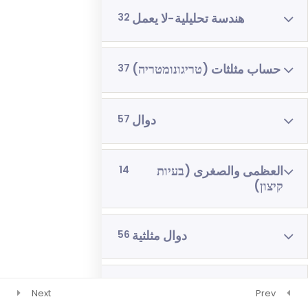
رياضيات 4 وحدات 3 اشهر
هندسة تحليلية-لا يعمل
32
فيزياء 3 اشهر
حساب مثلثات (טריגונומטריה)
37
دوال
57
العظمى والصغرى (בעיות
14
קיצון)
دوال مثلثية
56
دوال أسية (פונקציות
29
Next
Prev
מערכיות)