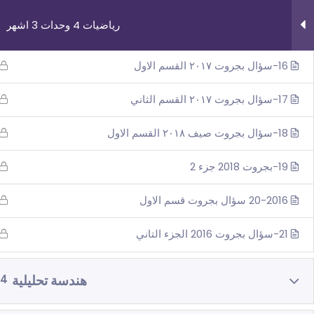
رياضيات 4 وحدات 3 اشهر
15-الدائره
16-سؤال بجروت ٢٠١٧ القسم الاول
17-سؤال بجروت ٢٠١٧ القسم الثاني
18-سؤال بجروت صيف ٢٠١٨ القسم الاول
روابط مهمة
دوراتنا
19-بجروت 2018 جزء 2
من نحن
بچروت 3 وحدات 
20-2016 سؤال بجروت قسم الاول
اتصل بنا
رياضيات 5 وحد
_תנאי שימוש עברית
رياضيات 4 وحد
21-سؤال بجروت 2016 الجزء التاني
شروط الاستخدام
فيزياء 3 اش
هندسة تحليلية
4