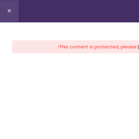
0
Profile
Register
Lo
This content is protected, please