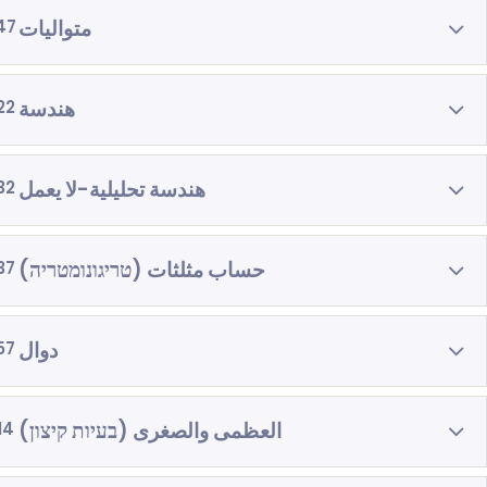
متواليات
47
هندسة
22
هندسة تحليلية-لا يعمل
32
حساب مثلثات (טריגונומטריה)
37
دوال
57
العظمى والصغرى (בעיות קיצון)
14