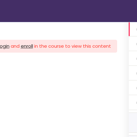
الرئيسية
دوراتنا
تواصل معنا
gin
login
and
enroll
in the course to view this content!
1 اشهر
ات 3 اشهر
ات 3 اشهر
هر