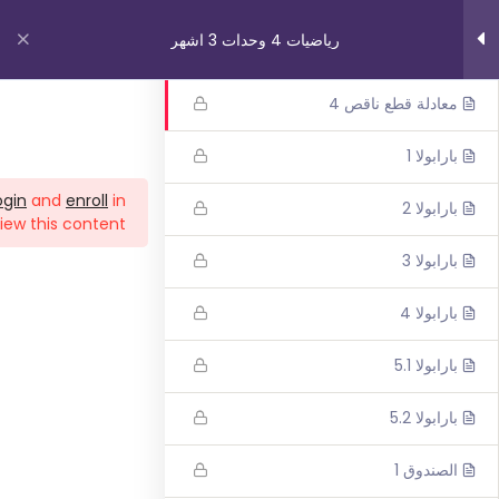
رياضيات 4 وحدات 3 اشهر
معادلة قطع ناقص 3
معادلة قطع ناقص 4
روابط مهمة
بارابولا 1
ogin
and
enroll
in
بارابولا 2
من نحن
iew this content!
اتصل بنا
بارابولا 3
_תנאי שימוש עברית
بارابولا 4
شروط الاستخدام
بارابولا 5.1
دوراتنا
بارابولا 5.2
بچروت 3 وحدات 1 اشهر
الصندوق 1
رياضيات 5 وحدات 3 اشهر