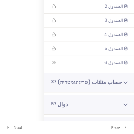
الصندوق 2
رياضيات 4 وحدات 3 اشهر
فيزياء 3 اشهر
الصندوق 3
الصندوق 4
الصندوق 5
الصندوق 6
حساب مثلثات (טריגונומטריה)
37
دوال
57
العظمى والصغرى (בעיות
14
Next
Prev
קיצון)