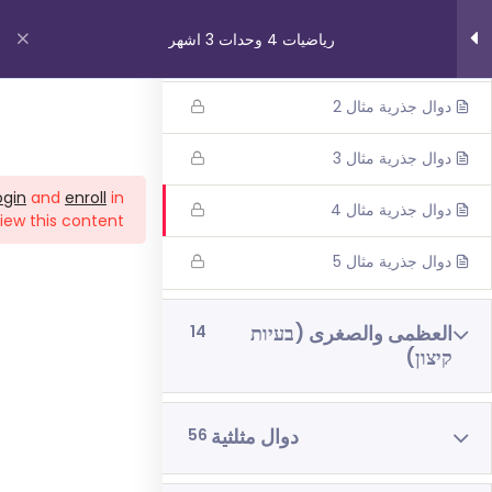
دوال جذرية 1
رياضيات 4 وحدات 3 اشهر
دوال جذرية + مثال 1
دوال جذرية مثال 2
روابط مهمة
دوال جذرية مثال 3
ogin
and
enroll
in
دوال جذرية مثال 4
من نحن
iew this content!
اتصل بنا
دوال جذرية مثال 5
_תנאי שימוש עברית
شروط الاستخدام
العظمى والصغرى (בעיות
14
קיצון)
دوراتنا
دوال مثلثية
56
بچروت 3 وحدات 1 اشهر
رياضيات 5 وحدات 3 اشهر