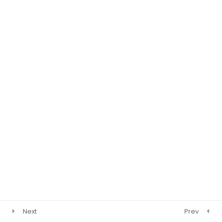
دوال أسية (פונקציות
29
رياضيات 4 وحدات 3 اشهر
מערכיות)
فيزياء 3 اشهر
دوال لوجرثمية
12
الاحصاء والاحتمال
2
متوجهات
4
دوال اسية
3
دوال لوجرثمية
2
Next
Prev