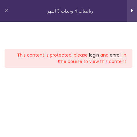
دوال جذرية 1
رياضيات 4 وحدات 3 اشهر
دوال جذرية + مثال 1
دوال جذرية مثال 2
روابط مهمة
دوال جذرية مثال 3
This content is protected, please
login
and
enroll
in
دوال جذرية مثال 4
من نحن
the course to view this content!
اتصل بنا
دوال جذرية مثال 5
_תנאי שימוש עברית
شروط الاستخدام
العظمى والصغرى (בעיות
14
קיצון)
دوراتنا
دوال مثلثية
56
بچروت 3 وحدات 1 اشهر
رياضيات 5 وحدات 3 اشهر