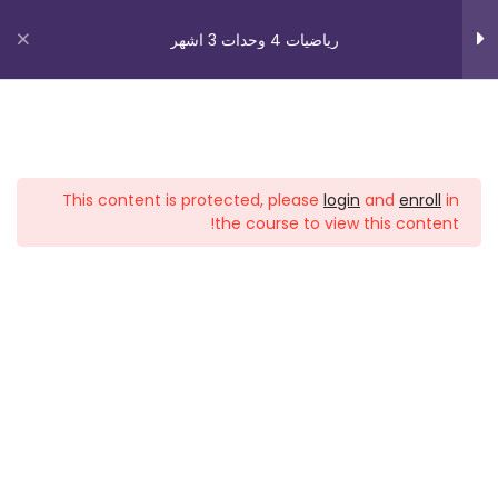
2 Ln(x) مقدمة ومعدلات دالة
رياضيات 4 وحدات 3 اشهر
1 Ln بحث دالتة
2 Ln بحث دالة
روابط مهمة
3 Ln بحث دالة
This content is protected, please
login
and
enroll
in
4 Ln بحث دالة
من نحن
the course to view this content!
اتصل بنا
5 Ln بحث دالة
_תנאי שימוש עברית
حل سؤال بجروت 805 صيف 2023
شروط الاستخدام
موعد خاص جزء 1
دوراتنا
حل سؤال بجروت 805 صيف 2023
موعد خاص جزء 2
بچروت 3 وحدات 1 اشهر
حل سؤال بجروت 805 صيف 2023
رياضيات 5 وحدات 3 اشهر
موعد خاص جزء 3