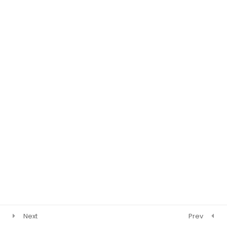
رياضيات 4 وحدات 3 اشهر
دوال مثلثية
56
فيزياء 3 اشهر
دوال أسية (פונקציות
29
מערכיות)
دوال لوجرثمية
12
الاحصاء والاحتمال
2
متوجهات
4
Next
Prev
دوال اسية
3