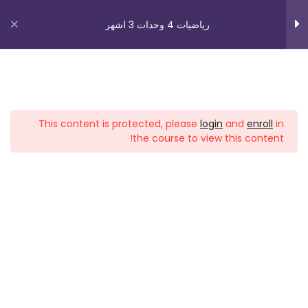
حل سؤال بجروت 804 صيف 2023
رياضيات 4 وحدات 3 اشهر
موعد خاص
حل سؤال بجروت 804 صيف 2023
موعد أ جزء 1
روابط مهمة
حل سؤال بجروت 804 صيف 2023
This content is protected, please
login
and
enroll
in
موعد أ جزء 2
من نحن
the course to view this content!
اتصل بنا
حل سؤال بجروت 804 شتاء 2023
جزء 1
_תנאי שימוש עברית
شروط الاستخدام
حل سؤال بجروت 804 شتاء 2023
جزء 2
دوراتنا
حل سؤال بجروت 804 شتاء 2023
جزء 3
بچروت 3 وحدات 1 اشهر
جميع فيديوهات الشرح
رياضيات 5 وحدات 3 اشهر