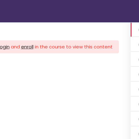
الرئيسية
دوراتنا
تواصل معنا
gin
login
and
enroll
in the course to view this content!
1 اشهر
ات 3 اشهر
ات 3 اشهر
هر