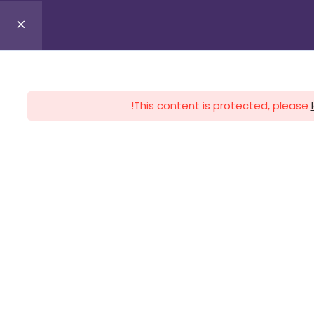
0
Profile
Register
Lo
This content is protected, please