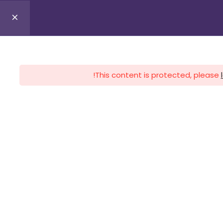
0
Profile
Register
Lo
This content is protected, please