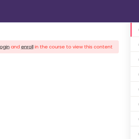
الرئيسية
دوراتنا
تواصل معنا
gin
login
and
enroll
in the course to view this content!
1 اشهر
ات 3 اشهر
ات 3 اشهر
هر