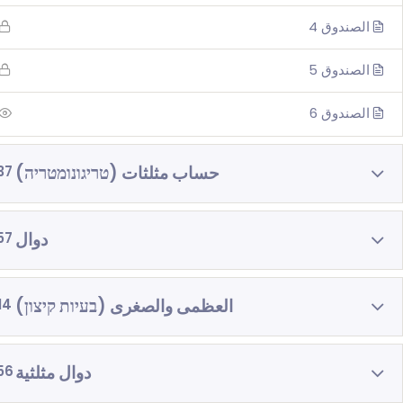
الصندوق 4
الصندوق 5
الصندوق 6
حساب مثلثات (טריגונומטריה)
37
دوال
57
العظمى والصغرى (בעיות קיצון)
14
دوال مثلثية
56