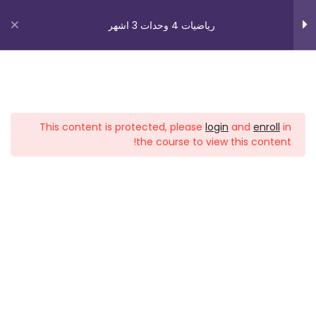
رياضيات 4 وحدات 3 اشهر
معادلة قطع ناقص 4
بارابولا 1
روابط مهمة
بارابولا 2
This content is protected, please
login
and
enroll
in
بارابولا 3
من نحن
the course to view this content!
اتصل بنا
بارابولا 4
_תנאי שימוש עברית
بارابولا 5.1
شروط الاستخدام
بارابولا 5.2
دوراتنا
الصندوق 1
بچروت 3 وحدات 1 اشهر
الصندوق 2
رياضيات 5 وحدات 3 اشهر