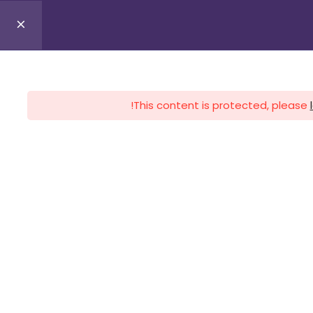
0
Profile
Register
Lo
This content is protected, please