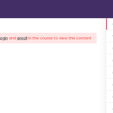
الرئيسية
دوراتنا
تواصل معنا
gin
login
and
enroll
in the course to view this content!
1 اشهر
ات 3 اشهر
ات 3 اشهر
هر