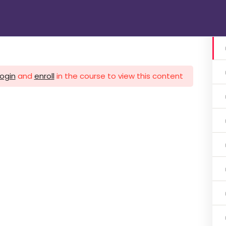
الرئيسية
دوراتنا
تواصل معنا
gin
login
and
enroll
in the course to view this content!
1 اشهر
ات 3 اشهر
ات 3 اشهر
هر