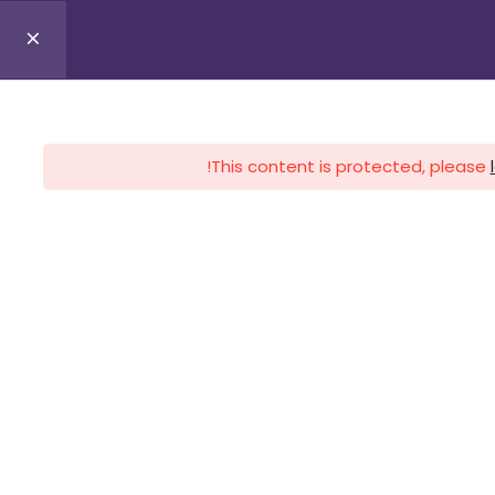
0
Profile
Register
Lo
This content is protected, please