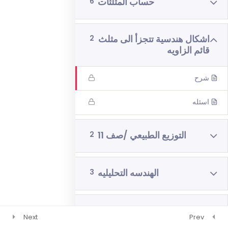
حساب المثلثات
6
رياضيات 4 وحدات 3 اشهر
فيزياء 3 اشهر
اشكال هندسية تتجزأ الى مثلث
2
قائم الزاويه
شرح
اسئله
التوزيع الطبيعي /صف 11
2
الهندسه التحليليه
3
تزايد وتناقص
5
Next
Prev