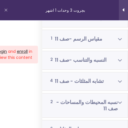
بچروت 3 وحدات 1 اشهر
البرمجه الخطيه - صف 12
2
روابط مهمة
مقياس الرسم -صف 11
1
ogin
and
enroll
in
من نحن
iew this content!
النسبه والتناسب -صف 11
2
اتصل بنا
_תנאי שימוש עברית
تشابه المثلثات - صف 11
4
شروط الاستخدام
دوراتنا
نسبه المحيطات والمساحات -
2
صف 11
بچروت 3 وحدات 1 اشهر
رياضيات 5 وحدات 3 اشهر