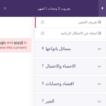
بچروت 3 وحدات 1 اشهر
تعريف شبه المنحرف
تعريف المعين
روابط مهمة
اسئله عن الاشكال الرباعيه
ogin
and
enroll
in
من نحن
iew this content!
مسائل بانواعها
9
اتصل بنا
_תנאי שימוש עברית
الاحصاء والاحتمال
7
شروط الاستخدام
دوراتنا
اقتصاد وحسابات
3
بچروت 3 وحدات 1 اشهر
الجبر
7
رياضيات 5 وحدات 3 اشهر