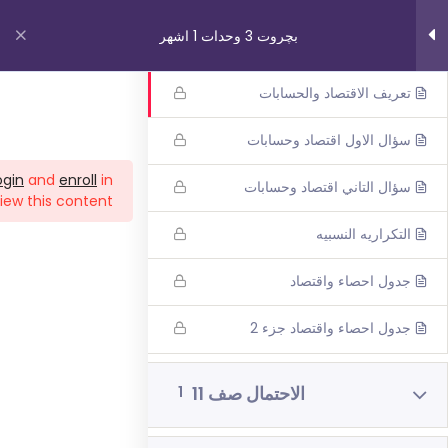
اقتصاد وحسابات والتكراريه
6
بچروت 3 وحدات 1 اشهر
النسبيه
تعريف الاقتصاد والحسابات
روابط مهمة
سؤال الاول اقتصاد وحسابات
ogin
and
enroll
in
سؤال التاني اقتصاد وحسابات
من نحن
iew this content!
اتصل بنا
التكراريه النسبيه
_תנאי שימוש עברית
جدول احصاء واقتصاد
شروط الاستخدام
جدول احصاء واقتصاد جزء 2
دوراتنا
الاحتمال صف 11
1
بچروت 3 وحدات 1 اشهر
رياضيات 5 وحدات 3 اشهر