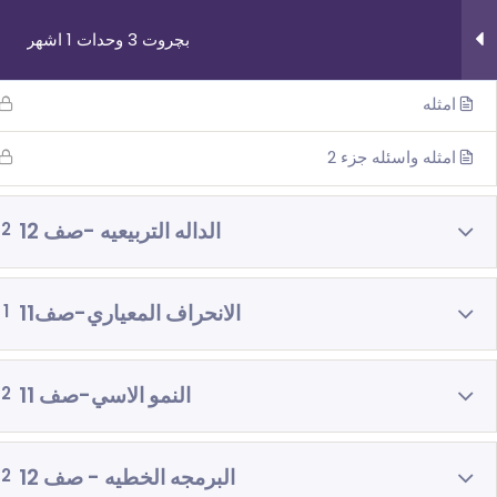
بچروت 3 وحدات 1 اشهر
الهندسه والمحيط
امثله
امثله واسئله جزء 2
روابط مهمة
دوراتنا
الداله التربيعيه -صف 12
2
من نحن
بچروت 3 وحدات 
الانحراف المعياري-صف11
1
اتصل بنا
رياضيات 5 وحد
_תנאי שימוש עברית
رياضيات 4 وحد
النمو الاسي-صف 11
2
شروط الاستخدام
فيزياء 3 اش
البرمجه الخطيه - صف 12
2