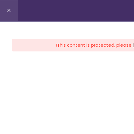
0
Profile
Register
Lo
This content is protected, please