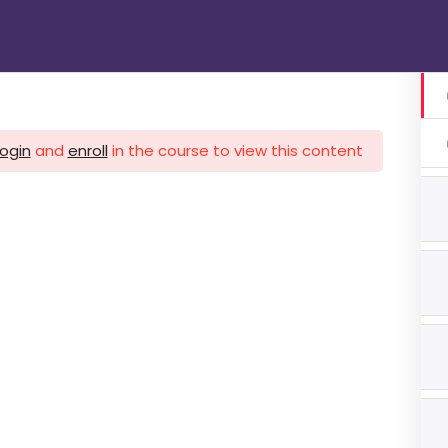
الرئيسية
دوراتنا
تواصل معنا
gin
login
and
enroll
in the course to view this content!
1 اشهر
ات 3 اشهر
ات 3 اشهر
هر