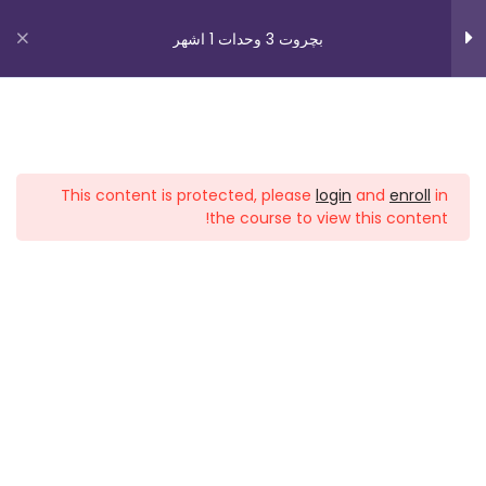
بچروت 3 وحدات 1 اشهر
سؤال الاول
السؤال التاني
روابط مهمة
الجبر
7
This content is protected, please
login
and
enroll
in
من نحن
the course to view this content!
اتصل بنا
-المحيط والمساحه درجه
1
متقدمه
_תנאי שימוש עברית
شروط الاستخدام
تحويل وحدات والترصيف
4
دوراتنا
اقتصاد وحسابات والتكراريه
6
بچروت 3 وحدات 1 اشهر
النسبيه
رياضيات 5 وحدات 3 اشهر