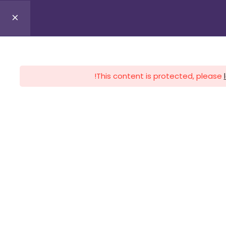
0
Profile
Register
Lo
This content is protected, please