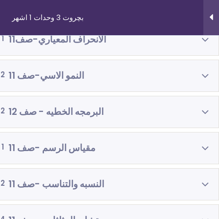
الداله التربيعيه -صف 12
2
بچروت 3 وحدات 1 اشهر
الانحراف المعياري-صف11
1
النمو الاسي-صف 11
2
روابط مهمة
دوراتنا
البرمجه الخطيه - صف 12
2
من نحن
بچروت 3 وحدات 
اتصل بنا
رياضيات 5 وحد
مقياس الرسم -صف 11
1
_תנאי שימוש עברית
رياضيات 4 وحد
شروط الاستخدام
فيزياء 3 اش
النسبه والتناسب -صف 11
2