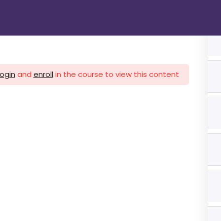
الرئيسية
دوراتنا
تواصل معنا
gin
login
and
enroll
in the course to view this content!
1 اشهر
ات 3 اشهر
ات 3 اشهر
هر