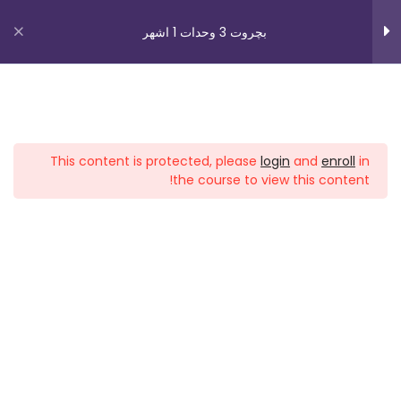
بچروت 3 وحدات 1 اشهر
البرمجه الخطيه - صف 12
2
روابط مهمة
مقياس الرسم -صف 11
1
This content is protected, please
login
and
enroll
in
من نحن
the course to view this content!
النسبه والتناسب -صف 11
2
اتصل بنا
_תנאי שימוש עברית
تشابه المثلثات - صف 11
4
شروط الاستخدام
دوراتنا
نسبه المحيطات والمساحات -
2
صف 11
بچروت 3 وحدات 1 اشهر
رياضيات 5 وحدات 3 اشهر